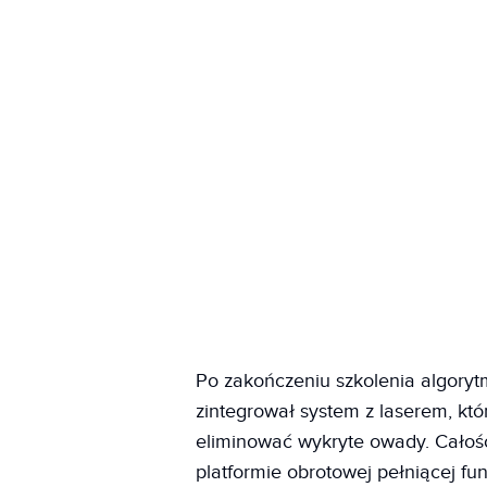
Po zakończeniu szkolenia algoryt
zintegrował system z laserem, kt
eliminować wykryte owady. Cało
platformie obrotowej pełniącej f