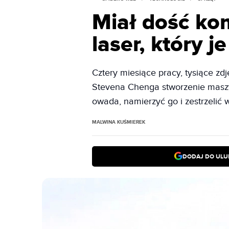
Miał dość k
laser, który 
Cztery miesiące pracy, tysiące zd
Stevena Chenga stworzenie maszyn
owada, namierzyć go i zestrzelić w
MALWINA KUŚMIEREK
DODAJ DO ULU