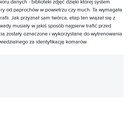
ru danych - biblioteki zdjęć dzięki której system
ary od paprochów w powietrzu czy much. Ta wymagała
rafii. Jak przyznał sam twórca, etap ten wiązał się z
ady musiały w jakiś sposób najpierw trafić przed
cia zostały oznaczone i wykorzystane do wytrenowania
iedzialnego za identyfikację komarów.
REKLAMA