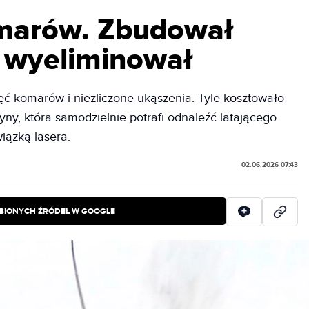
omarów. Zbudował
je wyeliminował
jęć komarów i niezliczone ukąszenia. Tyle kosztowało
y, która samodzielnie potrafi odnaleźć latającego
iązką lasera.
02.06.2026 07:43
BIONYCH ŹRÓDEŁ W GOOGLE