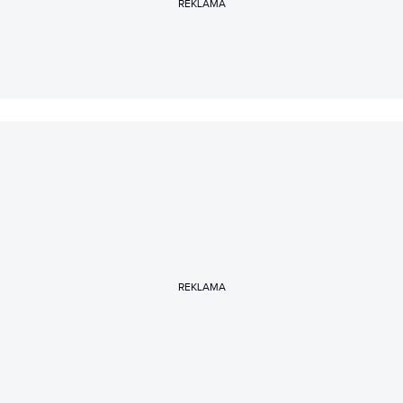
REKLAMA
Zanim dołączył do zespołu Spider’s Web przez lata
współtworzył CHIP.pl i Magazyn CHIP.
REKLAMA