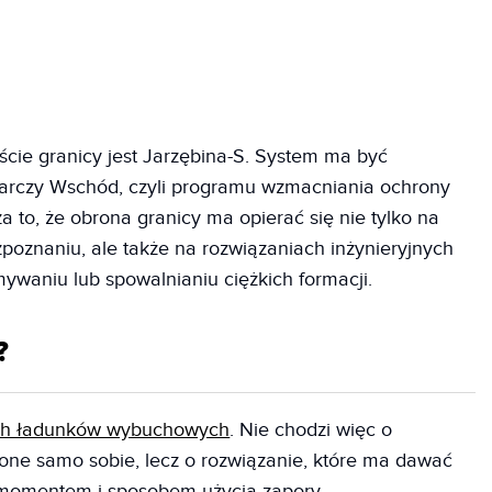
cie granicy jest Jarzębina-S. System ma być
arczy Wschód, czyli programu wzmacniania ochrony
a to, że obrona granicy ma opierać się nie tylko na
poznaniu, ale także na rozwiązaniach inżynieryjnych
ywaniu lub spowalnianiu ciężkich formacji.
?
ch ładunków wybuchowych
. Nie chodzi więc o
one samo sobie, lecz o rozwiązanie, które ma dawać
 momentem i sposobem użycia zapory.