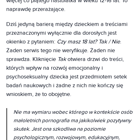
więcej co piątego nastolatka w wieku 12-16 lat. To
naprawdę przerażające.
Dziś jedyną barierą między dzieckiem a treściami
przeznaczonymi wyłącznie dla dorosłych jest
okienko z pytaniem:
Czy masz 18 lat? Tak / Nie
.
Żaden serwis tego nie weryfikuje. Żaden nie
sprawdza. Kliknięcie
Tak
otwiera drzwi do treści,
których wpływ na rozwój emocjonalny i
psychoseksualny dziecka jest przedmiotem setek
badań naukowych i żadne z nich nie kończy się
wnioskiem, że to obojętne.
Nie ma wymiaru wobec którego w kontekście osób
małoletnich pornografia ma jakikolwiek pozytywny
skutek. Jest ona szkodliwa na poziomie
psychologicznym, rozwojowym, edukacyjnym,