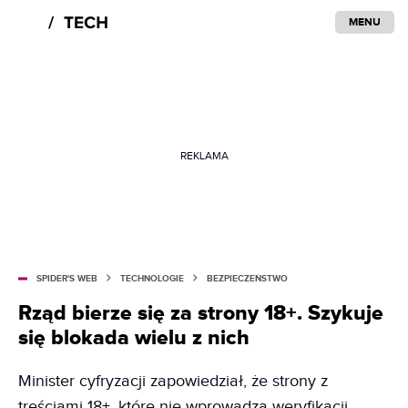
MENU
REKLAMA
SPIDER'S WEB
TECHNOLOGIE
BEZPIECZEŃSTWO
Rząd bierze się za strony 18+. Szykuje
się blokada wielu z nich
Minister cyfryzacji zapowiedział, że strony z
treściami 18+, które nie wprowadzą weryfikacji