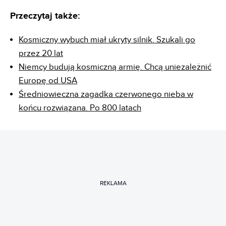
Przeczytaj także:
Kosmiczny wybuch miał ukryty silnik. Szukali go
przez 20 lat
Niemcy budują kosmiczną armię. Chcą uniezależnić
Europę od USA
Średniowieczna zagadka czerwonego nieba w
końcu rozwiązana. Po 800 latach
REKLAMA