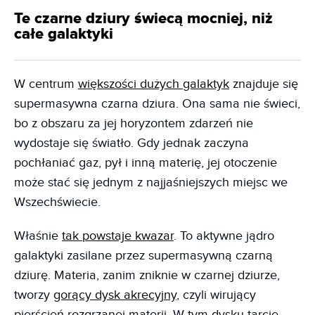
Te czarne dziury świecą mocniej, niż
całe galaktyki
W centrum
większości dużych galaktyk
znajduje się
supermasywna czarna dziura. Ona sama nie świeci,
bo z obszaru za jej horyzontem zdarzeń nie
wydostaje się światło. Gdy jednak zaczyna
pochłaniać gaz, pył i inną materię, jej otoczenie
może stać się jednym z najjaśniejszych miejsc we
Wszechświecie.
Właśnie
tak powstaje kwazar
. To aktywne jądro
galaktyki zasilane przez supermasywną czarną
dziurę. Materia, zanim zniknie w czarnej dziurze,
tworzy
gorący dysk akrecyjny
, czyli wirujący
pierścień rozgrzanej materii. W tym dysku tarcie,