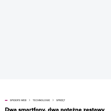
SPIDER'S WEB
TECHNOLOGIE
SPRZĘT
Dwa smartfony, dwa potężne zestawy