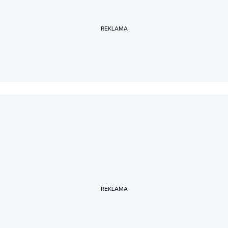
smartwatchy, oprogramowania i sztucznej inteligencji.
Prywatnie miłośniczka psów, gotowania i literatury faktu.
REKLAMA
REKLAMA