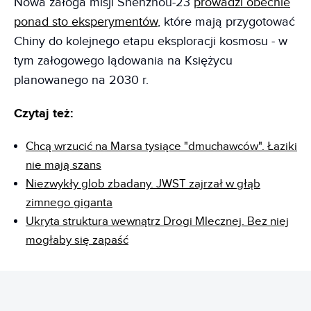
Nowa załoga misji Shenzhou-23
prowadzi obecnie
ponad sto eksperymentów
, które mają przygotować
Chiny do kolejnego etapu eksploracji kosmosu - w
tym załogowego lądowania na Księżycu
planowanego na 2030 r.
Czytaj też:
Chcą wrzucić na Marsa tysiące "dmuchawców". Łaziki
nie mają szans
Niezwykły glob zbadany. JWST zajrzał w głąb
zimnego giganta
Ukryta struktura wewnątrz Drogi Mlecznej. Bez niej
mogłaby się zapaść