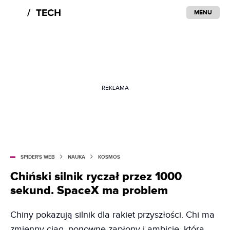
MENU
REKLAMA
SPIDER'S WEB
NAUKA
KOSMOS
Chiński silnik ryczał przez 1000
sekund. SpaceX ma problem
Chiny pokazują silnik dla rakiet przyszłości. Chi ma
zmienny ciąg, ponowne zapłony i ambicję, która