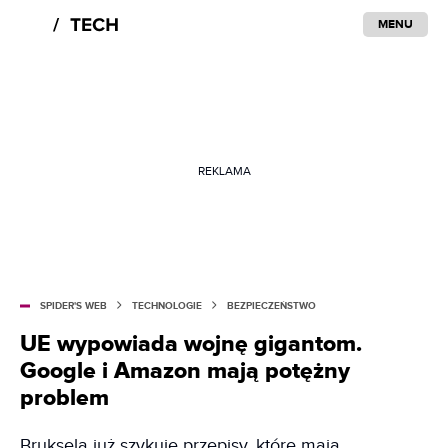
MENU
REKLAMA
SPIDER'S WEB
TECHNOLOGIE
BEZPIECZEŃSTWO
UE wypowiada wojnę gigantom.
Google i Amazon mają potężny
problem
Bruksela już szykuje przepisy, które mają