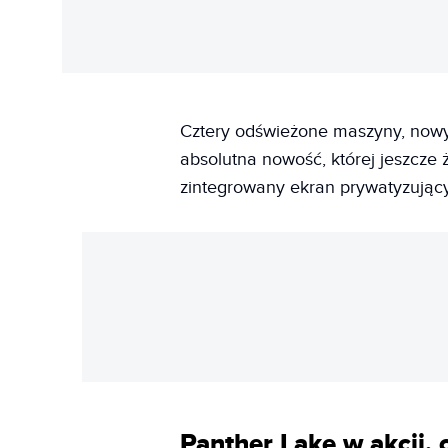
Cztery odświeżone maszyny, nowy 
absolutna nowość, której jeszcze ż
zintegrowany ekran prywatyzujący
Panther Lake w akcji, 