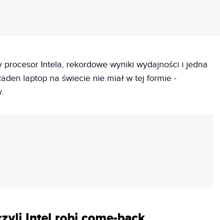
procesor Intela, rekordowe wyniki wydajności i jedna
aden laptop na świecie nie miał w tej formie -
.
REKLAMA
czyli Intel robi come-back