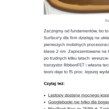
Su
Zacznijmy od fundamentów, bo to
Surface'y dla firm działają na ukła
pierwszych mobilnych procesorac
klasie 2 nm. Zaprezentowane na C
po trudnych kilku latach: wreszc
tranzystor RibbonFET i własna te
teorii daje to 15 proc. lepszej wy
Czytaj też:
Laptopy dostaną mocnego kopa
Googlebooki nie tylko dla boga
MacBook Neo za 2599 zł. Z tak