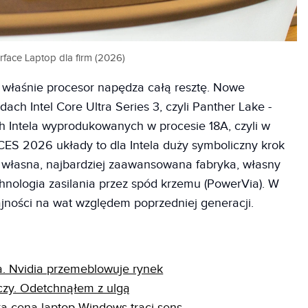
rface Laptop dla firm (2026)
 właśnie procesor napędza całą resztę. Nowe
dach Intel Core Ultra Series 3, czyli Panther Lake -
h Intela wyprodukowanych w procesie 18A, czyli w
ES 2026 układy to dla Intela duży symboliczny krok
ie własna, najbardziej zaawansowana fabryka, własny
chnologia zasilania przez spód krzemu (PowerVia). W
dajności na wat względem poprzedniej generacji.
. Nvidia przemeblowuje rynek
czy. Odetchnąłem z ulgą
ą ceną laptop Windows traci sens