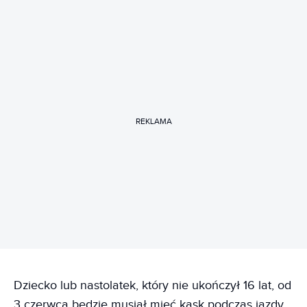
REKLAMA
Dziecko lub nastolatek, który nie ukończył 16 lat, od
3 czerwca będzie musiał mieć kask podczas jazdy