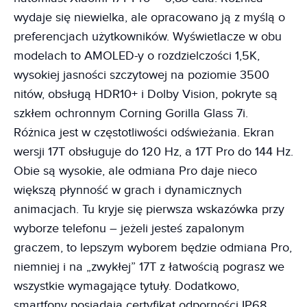
wydaje się niewielka, ale opracowano ją z myślą o
preferencjach użytkowników. Wyświetlacze w obu
modelach to AMOLED-y o rozdzielczości 1,5K,
wysokiej jasności szczytowej na poziomie 3500
nitów, obsługą HDR10+ i Dolby Vision, pokryte są
szkłem ochronnym Corning Gorilla Glass 7i.
Różnica jest w częstotliwości odświeżania. Ekran
wersji 17T obsługuje do 120 Hz, a 17T Pro do 144 Hz.
Obie są wysokie, ale odmiana Pro daje nieco
większą płynność w grach i dynamicznych
animacjach. Tu kryje się pierwsza wskazówka przy
wyborze telefonu – jeżeli jesteś zapalonym
graczem, to lepszym wyborem będzie odmiana Pro,
niemniej i na „zwykłej” 17T z łatwością pograsz we
wszystkie wymagające tytuły. Dodatkowo,
smartfony posiadają certyfikat odporności IP68,