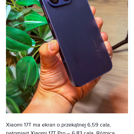
Xiaomi 17T ma ekran o przekątnej 6,59 cala,
natomiast Xiaomi 17T Pro – 6,83 cala. Różnica