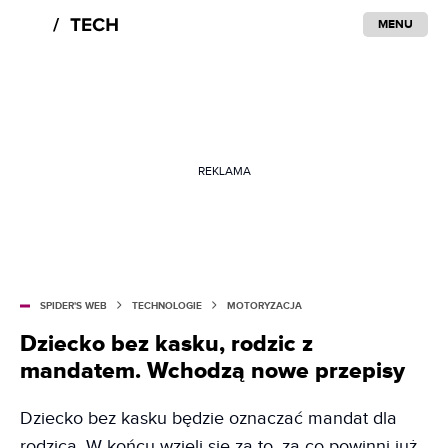
MENU
REKLAMA
SPIDER'S WEB
TECHNOLOGIE
MOTORYZACJA
Dziecko bez kasku, rodzic z
mandatem. Wchodzą nowe przepisy
Dziecko bez kasku będzie oznaczać mandat dla
rodzica. W końcu wzięli się za to, za co powinni już