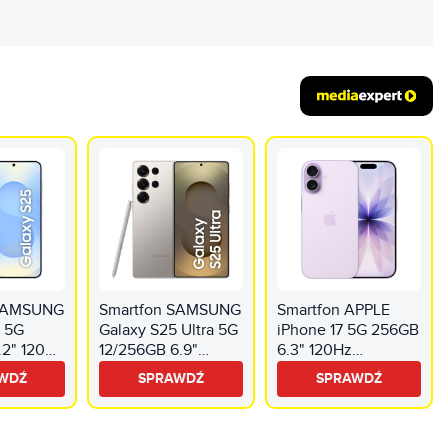
 SAMSUNG
Smartfon SAMSUNG
Smartfon APPLE
5 5G
Galaxy S25 Ultra 5G
iPhone 17 5G 256GB
.2" 120Hz
12/256GB 6.9"
6.3" 120Hz
eski SM-
120Hz Szary SM-
Lawendowy
WDŹ
SPRAWDŹ
SPRAWDŹ
S938