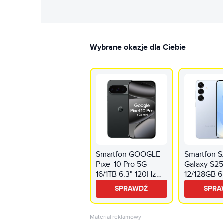
Wybrane okazje dla Ciebie
Smartfon GOOGLE
Smartfon
Pixel 10 Pro 5G
Galaxy S2
16/1TB 6.3" 120Hz
12/128GB 6
Obsydian
Jasnoniebi
SPRAWDŹ
SPRA
S931
Materiał reklamowy