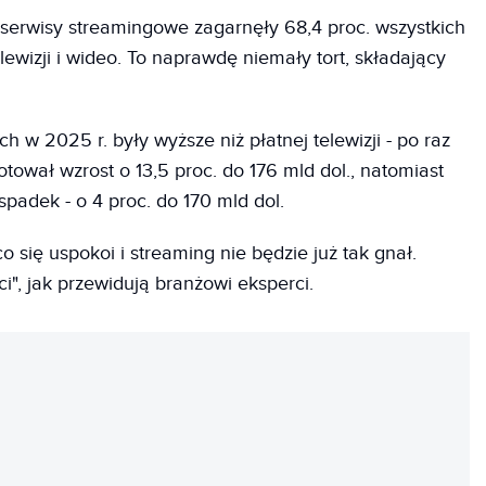
serwisy streamingowe zagarnęły 68,4 proc. wszystkich
lewizji i wideo. To naprawdę niemały tort, składający
 w 2025 r. były wyższe niż płatnej telewizji - po raz
otował wzrost o 13,5 proc. do 176 mld dol., natomiast
spadek - o 4 proc. do 170 mld dol.
co się uspokoi i streaming nie będzie już tak gnał.
i", jak przewidują branżowi eksperci.
REKLAMA