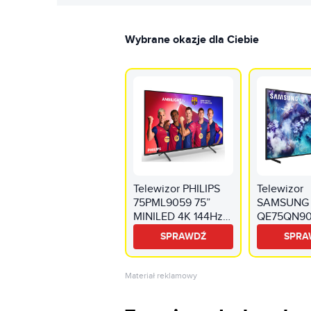
Wybrane okazje dla Ciebie
Telewizor PHILIPS
Telewizor
75PML9059 75”
SAMSUNG
MINILED 4K 144Hz
QE75QN90
Titan OS Ambilight
QD-Mini L
SPRAWDŹ
SPRA
3 Dolby Atmos
165Hz Tize
HDMI 2.1
Dolby Atm
2.1
Materiał reklamowy