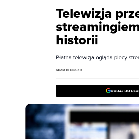
Telewizja pr
streamingiem
historii
Płatna telewizja ogląda plecy str
ADAM BEDNAREK
DODAJ DO ULU