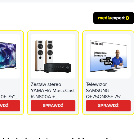
Zestaw stereo
Telewizor
YAMAHA MusicCast
SAMSUNG
0F 75"
R-N800A +
QE75QN85F 75"
ED 8K
INDIANA Line Diva
QD-Mini LED 4K
WDŹ
SPRAWDŹ
SPRAWDŹ
n TV
5 Dąb
144Hz VRR Tizen
os HDMI
TV Dolby Atmos
HDMI 2.1