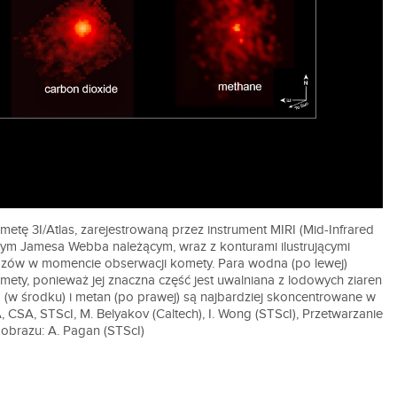
tę 3I/Atlas, zarejestrowaną przez instrument MIRI (Mid-Infrared
nym Jamesa Webba należącym, wraz z konturami ilustrującymi
azów w momencie obserwacji komety. Para wodna (po lewej)
mety, ponieważ jej znaczna część jest uwalniana z lodowych ziaren
(w środku) i metan (po prawej) są najbardziej skoncentrowane w
 CSA, STScI, M. Belyakov (Caltech), I. Wong (STScI), Przetwarzanie
obrazu: A. Pagan (STScI)