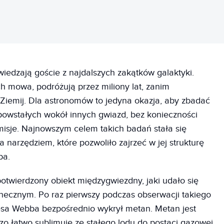
iedzają goście z najdalszych zakątków galaktyki.
h mowa, podróżują przez miliony lat, zanim
Ziemij. Dla astronomów to jedyna okazja, aby zbadać
 powstałych wokół innych gwiazd, bez konieczności
misje. Najnowszym celem takich badań stała się
 narzędziem, które pozwoliło zajrzeć w jej strukturę
ba.
 potwierdzony obiekt międzygwiezdny, jaki udało się
ecznym. Po raz pierwszy podczas obserwacji takiego
sa Webba bezpośrednio wykrył metan. Metan jest
dzo łatwo sublimuje ze stałego lodu do postaci gazowej.