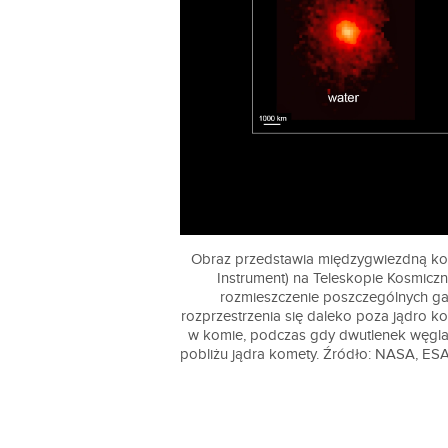
Obraz przedstawia międzygwiezdną kome
Instrument) na Teleskopie Kosmicz
rozmieszczenie poszczególnych g
rozprzestrzenia się daleko poza jądro ko
w komie, podczas gdy dwutlenek węgla 
pobliżu jądra komety. Źródło: NASA, ESA,