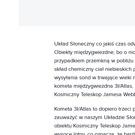
Układ Słoneczny co jakiś czas odw
Obiekty międzygwiezdne, bo o nic
przypadkiem przemkną w pobliżu 
skład chemiczny ciał niebieskich
wysyłania sond w trwające wieki 
kometa międzygwiezdna 3I/Atlas, a
Kosmiczny Teleskop Jamesa Web
Kometa 3I/Atlas to dopiero trzeci
zauważyć w naszym Układzie Słon
obiektu Kosmiczny Teleskop Jame
wysoce lotny, co oznacza, że ​​bar