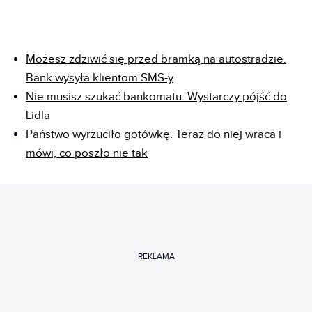
Możesz zdziwić się przed bramką na autostradzie.
Bank wysyła klientom SMS-y
Nie musisz szukać bankomatu. Wystarczy pójść do
Lidla
Państwo wyrzuciło gotówkę. Teraz do niej wraca i
mówi, co poszło nie tak
REKLAMA