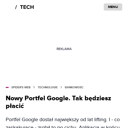
MENU
REKLAMA
SPIDER'S WEB
TECHNOLOGIE
BANKOWOŚĆ
Nowy Portfel Google. Tak będziesz
płacić
Portfel Google dostał największy od lat lifting. I - co
zaskakujące - zrobił to po cichu. Aplikacja w końcu