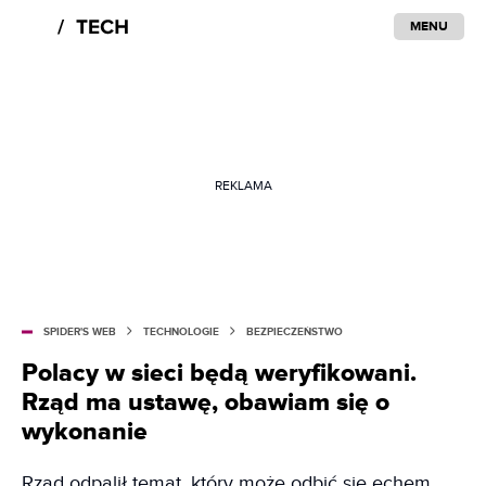
MENU
REKLAMA
SPIDER'S WEB
TECHNOLOGIE
BEZPIECZEŃSTWO
Polacy w sieci będą weryfikowani.
Rząd ma ustawę, obawiam się o
wykonanie
Rząd odpalił temat, który może odbić się echem