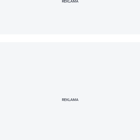
REKLAMA
jego rozwoju dotyczył już tylko nowych technologii.
Zanim dołączył do zespołu Spider’s Web przez lata
współtworzył CHIP.pl i Magazyn CHIP.
REKLAMA