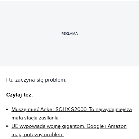
REKLAMA
I tu zaczyna się problem.
Czytaj też:
Muszę mieć Anker SOLIX S2000. To najwydajniejsza
mała stacja zasilania
UE wypowiada wojnę gigantom. Google i Amazon
mają potężny problem