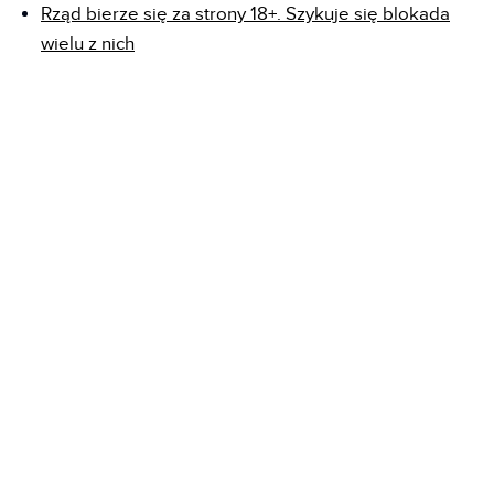
Rząd bierze się za strony 18+. Szykuje się blokada
wielu z nich