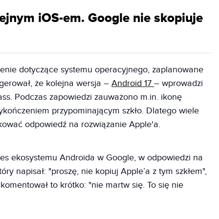
lejnym iOS-em. Google nie skopiuje
zenie dotyczące systemu operacyjnego, zaplanowane
gerował, że kolejna wersja –
Android 17
– wprowadzi
lass. Podczas zapowiedzi zauważono m.in. ikonę
ykończeniem przypominającym szkło. Dlatego wiele
kować odpowiedź na rozwiązanie Apple'a.
zes ekosystemu Androida w Google, w odpowiedzi na
ry napisał: "proszę, nie kopiuj Apple’a z tym szkłem",
 Skomentował to krótko: "nie martw się. To się nie