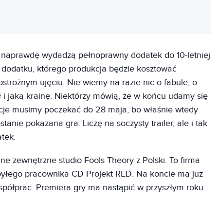
i naprawdę wydadzą pełnoprawny dodatek do 10-letniej
 dodatku, którego produkcja będzie kosztować
 ostrożnym ujęciu. Nie wiemy na razie nic o fabule, o
ł i jaką krainę. Niektórzy mówią, że w końcu udamy się
rmacje musimy poczekać do 28 maja, bo właśnie wtedy
tanie pokazana gra. Liczę na soczysty trailer, ale i tak
atek.
e zewnętrzne studio Fools Theory z Polski. To firma
byłego pracownika CD Projekt RED. Na koncie ma już
współprac. Premiera gry ma nastąpić w przyszłym roku