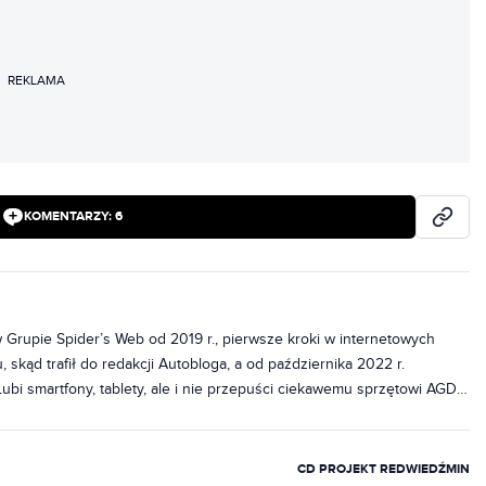
REKLAMA
KOMENTARZY:
6
w Grupie Spider’s Web od 2019 r., pierwsze kroki w internetowych
 skąd trafił do redakcji Autobloga, a od października 2022 r.
Lubi smartfony, tablety, ale i nie przepuści ciekawemu sprzętowi AGD.
owi Androida, ale gdy trzeba, to z ciekawości zajrzy do sadu Apple,
oza technologiami interesuje się motoryzacją, a przez wpływ redaktora
e.
CD PROJEKT RED
WIEDŹMIN