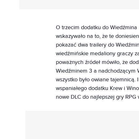
O trzecim dodatku do Wiedźmina III
wskazywało na to, że te doniesie
pokazać dwa trailery do Wiedźmina
wiedźmińskie medaliony graczy za
poważnych źródeł mówiło, że doda
Wiedźminem 3 a nadchodzącym Wi
wszystko było owiane tajemnicą. 
wspaniałego dodatku Krew i Wino 
nowe DLC do najlepszej gry RPG w