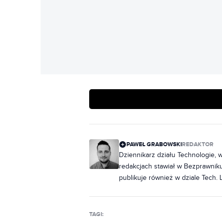
PAWEŁ GRABOWSKI
REDAKTOR
Dziennikarz działu Technologie, 
redakcjach stawiał w Bezprawniku,
publikuje również w dziale Tech. 
Od zawsze wierny zielonemu robot
by wyjść stamtąd wstrząśnięty. P
Baryckiego także jazdą na rowerz
TAGI: