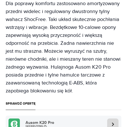
Dla poprawy komfortu zastosowano amortyzowany
przedni widelec i regulowany dwustronny tylny
wahacz ShocFree. Taki układ skutecznie pochłania
wstrząsy i wibracje. Bezdętkowe 10-calowe opony
zapewniają wysoką przyczepność i większą
odporność na przebicia. Żadna nawierzchnia nie
jest mu straszna. Możecie wyruszyć na szutry,
nierówne chodniki, ale i mieszany teren nie stanowi
żadnego wyzwania. Hulajnoga Ausom K20 Pro
posiada przednie i tylne hamulce tarczowe z
zaawansowaną technologią E-ABS, która
zapobiega blokowaniu się kół.
SPRAWDŹ OFERTĘ
Ausom K20 Pro
GEEKBUYING.PL