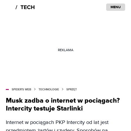
MENU
REKLAMA
SPIDER'S WEB
TECHNOLOGIE
SPRZĘT
Musk zadba o internet w pociągach?
Intercity testuje Starlinki
Internet w pociągach PKP Intercity od lat jest
przedmiotem żartów i szydery. Sposobów na