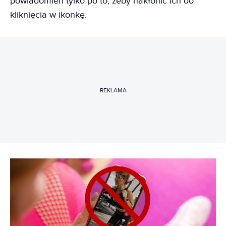
powiadomień tylko po to, żeby nakłonić ich do
kliknięcia w ikonkę.
REKLAMA