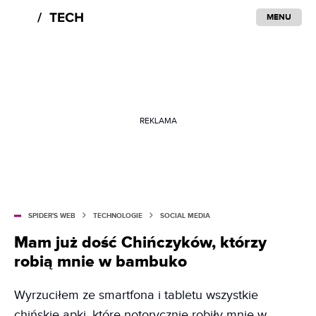
MENU
REKLAMA
SPIDER'S WEB
TECHNOLOGIE
SOCIAL MEDIA
Mam już dość Chińczyków, którzy
robią mnie w bambuko
Wyrzuciłem ze smartfona i tabletu wszystkie
chińskie apki, które notorycznie robiły mnie w…