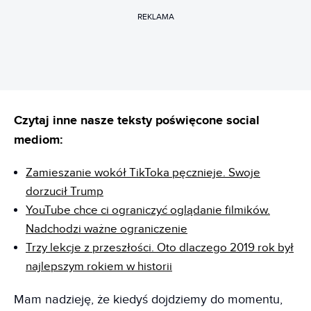
REKLAMA
Czytaj inne nasze teksty poświęcone social
mediom:
Zamieszanie wokół TikToka pęcznieje. Swoje
dorzucił Trump
YouTube chce ci ograniczyć oglądanie filmików.
Nadchodzi ważne ograniczenie
Trzy lekcje z przeszłości. Oto dlaczego 2019 rok był
najlepszym rokiem w historii
Mam nadzieję, że kiedyś dojdziemy do momentu,