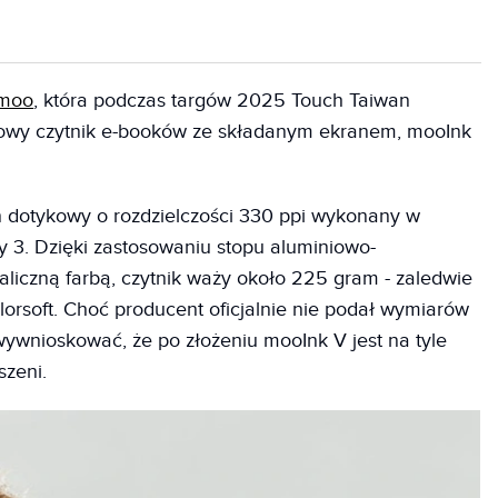
moo
, która podczas targów 2025 Touch Taiwan
orowy czytnik e-booków ze składanym ekranem, mooInk
n dotykowy o rozdzielczości 330 ppi wykonany w
ry 3. Dzięki zastosowaniu stopu aluminiowo-
iczną farbą, czytnik waży około 225 gram - zaledwie
lorsoft. Choć producent oficjalnie nie podał wymiarów
 wywnioskować, że po złożeniu mooInk V jest na tyle
szeni.