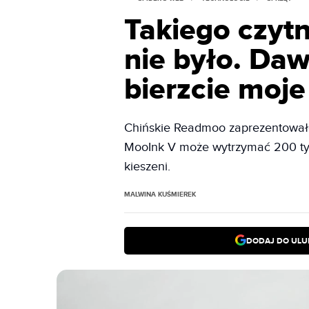
Takiego czyt
nie było. Daw
bierzcie moje
Chińskie Readmoo zaprezentowało
MooInk V może wytrzymać 200 tys.
kieszeni.
MALWINA KUŚMIEREK
DODAJ DO ULU