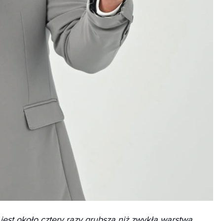
est około cztery razy grubsza niż zwykła warstwa