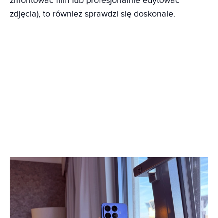
zmontować film lub profesjonalnie edytować
zdjęcia), to również sprawdzi się doskonale.