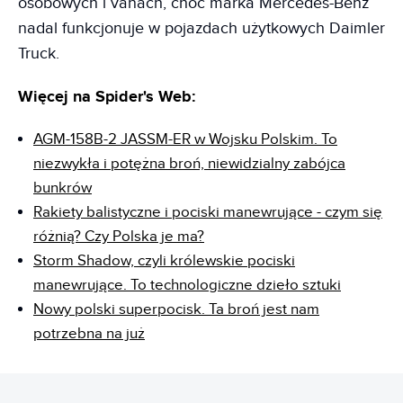
osobowych i vanach, choć marka Mercedes-Benz
nadal funkcjonuje w pojazdach użytkowych Daimler
Truck.
Więcej na Spider's Web:
AGM-158B-2 JASSM-ER w Wojsku Polskim. To
niezwykła i potężna broń, niewidzialny zabójca
bunkrów
Rakiety balistyczne i pociski manewrujące - czym się
różnią? Czy Polska je ma?
Storm Shadow, czyli królewskie pociski
manewrujące. To technologiczne dzieło sztuki
Nowy polski superpocisk. Ta broń jest nam
potrzebna na już