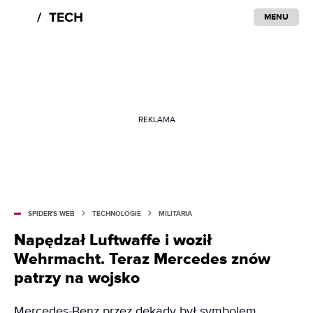
MENU
REKLAMA
SPIDER'S WEB
TECHNOLOGIE
MILITARIA
Napędzał Luftwaffe i woził
Wehrmacht. Teraz Mercedes znów
patrzy na wojsko
Mercedes-Benz przez dekady był symbolem