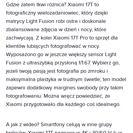
Gdzie zatem tkwi różnica? Xiaomi 17T to
fotograficzny wielozadaniowiec, który dzięki
matrycy Light Fusion robi ostre i doskonale
zbalansowane zdjęcia w dzień i nocy, które
zachwycają. Z kolei Xiaomi 17T Pro to sprzęt dla
klientów lubiących fotografować w nocy.
Wyposażono go w jeszcze większy sensor Light
Fusion z ultraszybką przysłoną f/1.67. Wybierz go,
jeżeli twoją pasją jest fotografia po zmroku i
maksymalna plastyka w trudnym świetle; ten model
zapewni dodatkowy margines swobody przy takim
fotografowaniu. Można wręcz powiedzieć, że
Xiaomi przygotowało dla każdego coś idealnego.
A jak z wideo? Smartfony celują w inne grupy
twórców. Xiaomi 17T nagrywa w 4K i 30/60 kl./s w