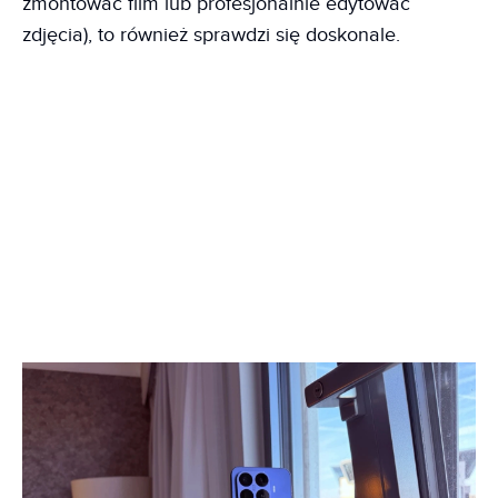
zmontować film lub profesjonalnie edytować
zdjęcia), to również sprawdzi się doskonale.