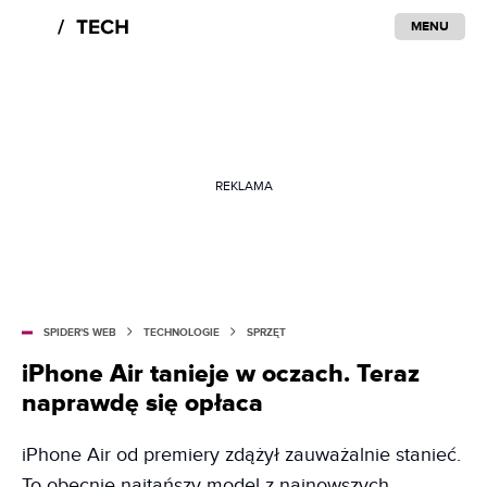
MENU
REKLAMA
SPIDER'S WEB
TECHNOLOGIE
SPRZĘT
iPhone Air tanieje w oczach. Teraz
naprawdę się opłaca
iPhone Air od premiery zdążył zauważalnie stanieć.
To obecnie najtańszy model z najnowszych