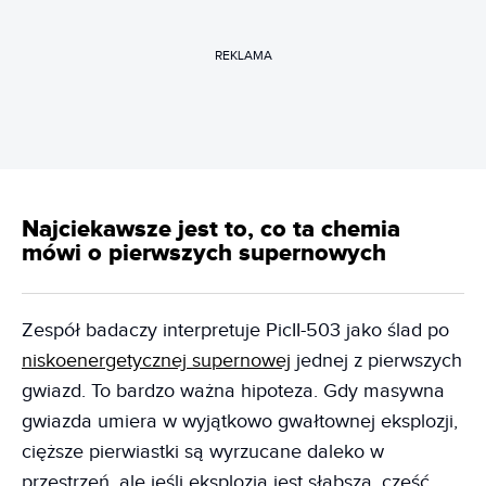
REKLAMA
Najciekawsze jest to, co ta chemia
mówi o pierwszych supernowych
Zespół badaczy interpretuje PicII-503 jako ślad po
niskoenergetycznej supernowej
jednej z pierwszych
gwiazd. To bardzo ważna hipoteza. Gdy masywna
gwiazda umiera w wyjątkowo gwałtownej eksplozji,
cięższe pierwiastki są wyrzucane daleko w
przestrzeń, ale jeśli eksplozja jest słabsza, część