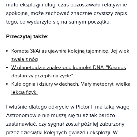
mało eksplozji i długi czas pozostawała relatywnie
spokojna, może zachować znacznie czystszy zapis
tego, co wydarzyło się na samym początku.
Przeczytaj także:
Kometa 3I/Atlas ujawniła kolejną tajemnicę. Jej wiek
zwala z nóg
W planetoidzie znaleziono komplet DNA. "Kosmos
dostarczy przepis na życie"
Kule ognia i dziury w dachach. Mały meteoryt, wielka
lekcja fizyki
I właśnie dlatego odkrycie w Pictor II ma taką wagę.
Astronomowie nie muszą się tu aż tak bardzo
zastanawiać, czy sygnał został później zaburzony
przez dziesiątki kolejnych gwiazd i eksplozji. W