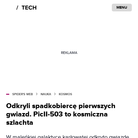
MENU
REKLAMA
SPIDER'S WEB
NAUKA
KOSMOS
Odkryli spadkobiercę pierwszych
gwiazd. PicII-503 to kosmiczna
szlachta
W maleńkiej galaktyce karłowatej odkryto gwiazdę