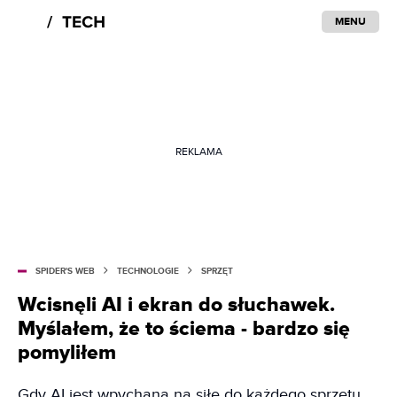
MENU
REKLAMA
SPIDER'S WEB
TECHNOLOGIE
SPRZĘT
Wcisnęli AI i ekran do słuchawek.
Myślałem, że to ściema - bardzo się
pomyliłem
Gdy AI jest wpychana na siłę do każdego sprzętu,