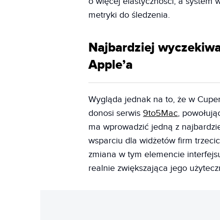
o więcej elastyczności, a system 
metryki do śledzenia.
Najbardziej wyczekiwa
Apple’a
Wygląda jednak na to, że w Cuper
donosi serwis
9to5Mac
, powołują
ma wprowadzić jedną z najbardzi
wsparciu dla widżetów firm trzec
zmiana w tym elemencie interfejsu
realnie zwiększająca jego użytecz