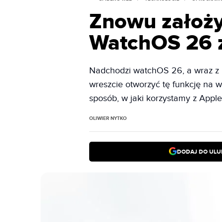
Znowu założy
WatchOS 26 z
Nadchodzi watchOS 26, a wraz z 
wreszcie otworzyć tę funkcję na w
sposób, w jaki korzystamy z Appl
OLIWIER NYTKO
DODAJ DO ULU