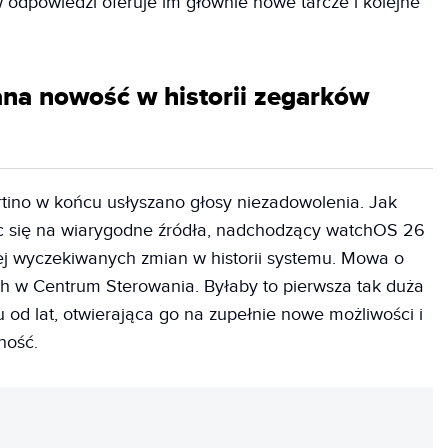
w odpowiedzi oferuje im głównie nowe tarcze i kolejne
na nowość w historii zegarków
tino w końcu usłyszano głosy niezadowolenia. Jak
c się na wiarygodne źródła, nadchodzący watchOS 26
ej wyczekiwanych zmian w historii systemu. Mowa o
ich w Centrum Sterowania. Byłaby to pierwsza tak duża
 od lat, otwierająca go na zupełnie nowe możliwości i
ność.