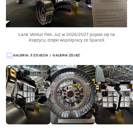
Łazik Venturi Flex. Już w 2026/2027 pojawi się na
Księżycu, dzięki współpracy ze SpaceX
GALERIA:
3 ZDJĘCIA
GALERIA ZDJĘĆ