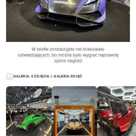
W strefie zondacrypto nie brakowało
odwiedzających, bo można było wygrać naprawdę
sporo nagród
GALERIA:
3 ZDJĘCIA
GALERIA ZDJĘĆ