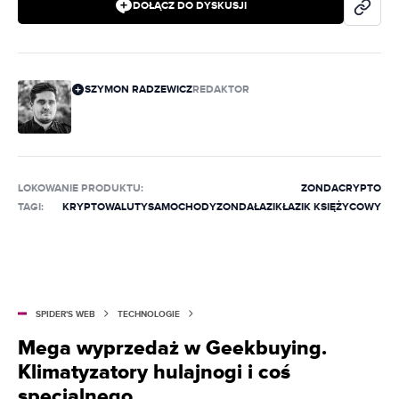
DOŁĄCZ DO DYSKUSJI
SZYMON RADZEWICZ
REDAKTOR
LOKOWANIE PRODUKTU
:
ZONDACRYPTO
TAGI:
KRYPTOWALUTY
SAMOCHODY
ZONDA
ŁAZIK
ŁAZIK KSIĘŻYCOWY
SPIDER'S WEB
TECHNOLOGIE
Mega wyprzedaż w Geekbuying.
Klimatyzatory hulajnogi i coś
specjalnego