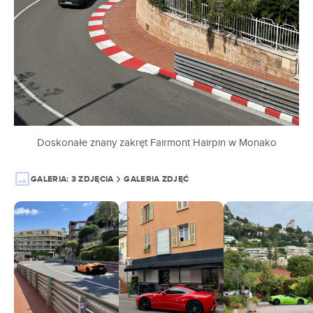
Doskonałe znany zakręt Fairmont Hairpin w Monako
GALERIA:
3 ZDJĘCIA
GALERIA ZDJĘĆ