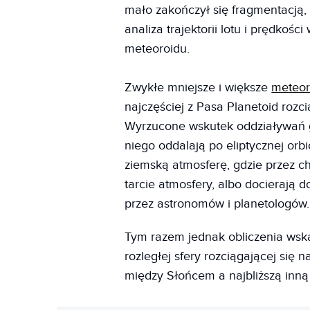
mało zakończył się fragmentacją, 
analiza trajektorii lotu i prędkoś
meteoroidu.
Zwykłe mniejsze i większe
meteor
najczęściej z Pasa Planetoid rozc
Wyrzucone wskutek oddziaływań gra
niego oddalają po eliptycznej orb
ziemską atmosferę, gdzie przez chw
tarcie atmosfery, albo docierają 
przez astronomów i planetologów.
Tym razem jednak obliczenia wska
rozległej sfery rozciągającej się 
między Słońcem a najbliższą inn