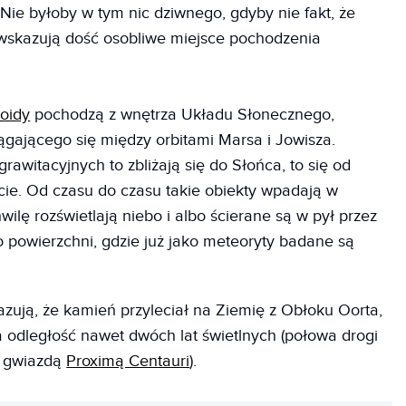
Nie byłoby w tym nic dziwnego, gdyby nie fakt, że
ci wskazują dość osobliwe miejsce pochodzenia
oidy
pochodzą z wnętrza Układu Słonecznego,
iągającego się między orbitami Marsa i Jowisza.
witacyjnych to zbliżają się do Słońca, to się od
icie. Od czasu do czasu takie obiekty wpadają w
ilę rozświetlają niebo i albo ścierane są w pył przez
do powierzchni, gdzie już jako meteoryty badane są
zują, że kamień przyleciał na Ziemię z Obłoku Oorta,
na odległość nawet dwóch lat świetlnych (połowa drogi
ą gwiazdą
Proximą Centauri
).