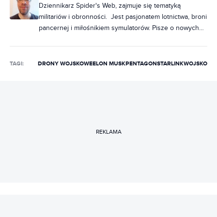
Dziennikarz Spider's Web, zajmuje się tematyką
militariów i obronności. Jest pasjonatem lotnictwa, broni
pancernej i miłośnikiem symulatorów. Pisze o nowych
technologiach, takich jak broń hipersoniczna czy
laserowa. Interesuje się historią konfliktów oraz Chin i
Wietnamu w XX wieku. Dziennikarzem jest od 1998
TAGI:
DRONY WOJSKOWE
ELON MUSK
PENTAGON
STARLINK
WOJSKO
roku. Pracował w Super Expressie, Gazecie Wyborczej,
Purepc. Jest autorem trzech książek poświęconych
wojnie w Wietnamie. Prywatnie interesuje się również
fizyką, grami, kotami i kolarstwem górskim.
REKLAMA