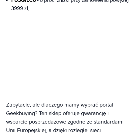
FU5QILC6
- 6 proc. zniżki przy zamówieniu powyżej
3999 zł,
Zapytacie, ale dlaczego mamy wybrać portal
Geekbuying? Ten sklep oferuje gwarancję i
wsparcie posprzedażowe zgodne ze standardami
Unii Europejskiej, a dzięki rozległej sieci