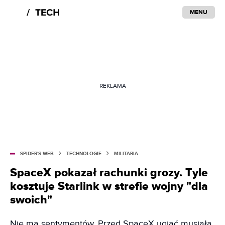
MENU
REKLAMA
SPIDER'S WEB
TECHNOLOGIE
MILITARIA
SpaceX pokazał rachunki grozy. Tyle
kosztuje Starlink w strefie wojny "dla
swoich"
Nie ma sentymentów. Przed SpaceX ugiąć musiała