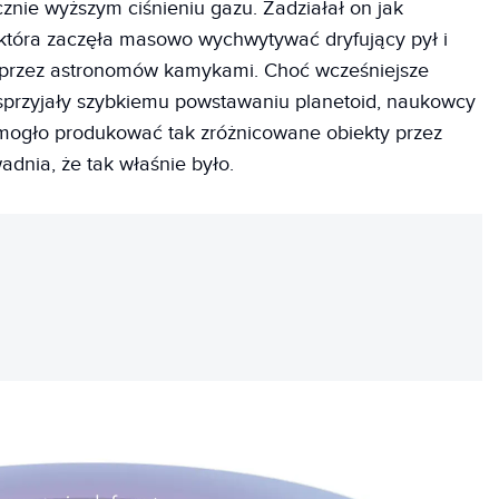
znie wyższym ciśnieniu gazu. Zadziałał on jak
 która zaczęła masowo wychwytywać dryfujący pył i
e przez astronomów kamykami. Choć wcześniejsze
y sprzyjały szybkiemu powstawaniu planetoid, naukowcy
e mogło produkować tak zróżnicowane obiekty przez
dnia, że tak właśnie było.
REKLAMA