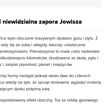
 niewidzialna zapora Jowisza
ońce było otoczone masywnym dyskiem gazu i pyłu. Z
ały się ze sobą i sklejały, tworząc ostatecznie
lanetozymalami. Planetozymal to małe ciało niebieskie
kilkudziesięciu kilometrów, zbudowane ze skały, pyłu i
i zalążel planetoid, planet i księżyców.
nej formy nastąpił jednak około dwa do czterech
 już wtedy na tyle, że zaczął dosłownie
wyjadać
materię
zającym dysku potężną lukę.
espodziewany efekt uboczny. Tuż za orbitą gazowego