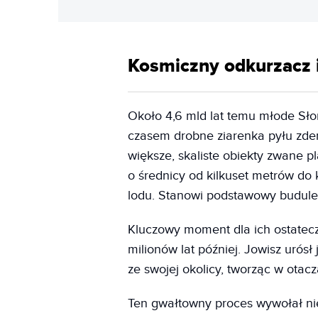
Kosmiczny odkurzacz i
Około 4,6 mld lat temu młode Sł
czasem drobne ziarenka pyłu zderz
większe, skaliste obiekty zwane p
o średnicy od kilkuset metrów do 
lodu. Stanowi podstawowy budulec 
Kluczowy moment dla ich ostatecz
milionów lat później. Jowisz urósł
ze swojej okolicy, tworząc w otac
Ten gwałtowny proces wywołał ni