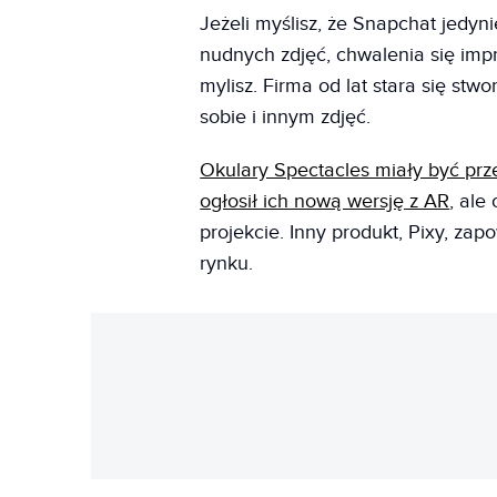
Jeżeli myślisz, że Snapchat jedyni
nudnych zdjęć, chwalenia się impr
mylisz. Firma od lat stara się stw
sobie i innym zdjęć.
Okulary Spectacles miały być pr
ogłosił ich nową wersję z AR
, ale
projekcie. Inny produkt, Pixy, zap
rynku.