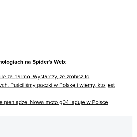
nologiach na Spider's Web:
e za darmo. Wystarczy, że zrobisz to
ych
. Puściliśmy paczki w Polskę i wiemy, kto jest
ie
pieniądze
. Nowa moto g04 ląduje w Polsce