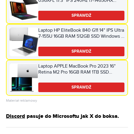
036XPL 17.3" IPS 240Hz i7-14650HX
16GB RAM 1TB SSD GeForce RTX5070
DLSS 4
SPRAWDŹ
Laptop HP EliteBook 840 G11 14" IPS Ultra
7-155U 16GB RAM 512GB SSD Windows 11
Professional, Funkcje AI
SPRAWDŹ
Laptop APPLE MacBook Pro 2023 16"
Retina M2 Pro 16GB RAM 1TB SSD
macOS Srebrny
SPRAWDŹ
Materiał reklamowy
Discord
pasuje do Microsoftu jak X do boksa.