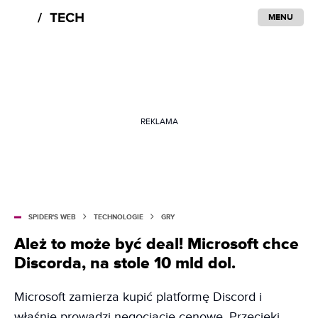
MENU
REKLAMA
SPIDER'S WEB
TECHNOLOGIE
GRY
Ależ to może być deal! Microsoft chce
Discorda, na stole 10 mld dol.
Microsoft zamierza kupić platformę Discord i
właśnie prowadzi negocjacje cenowe. Przecieki