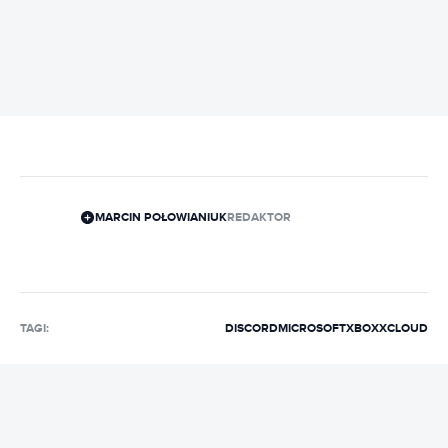
REKLAMA
MARCIN POŁOWIANIUK
REDAKTOR
TAGI:
DISCORD
MICROSOFT
XBOX
XCLOUD