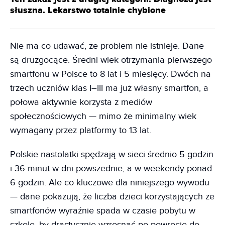
słuszna. Lekarstwo totalnie chybione
Nie ma co udawać, że problem nie istnieje. Dane
są druzgocące. Średni wiek otrzymania pierwszego
smartfonu w Polsce to 8 lat i 5 miesięcy. Dwóch na
trzech uczniów klas I–III ma już własny smartfon, a
połowa aktywnie korzysta z mediów
społecznościowych — mimo że minimalny wiek
wymagany przez platformy to 13 lat.
Polskie nastolatki spędzają w sieci średnio 5 godzin
i 36 minut w dni powszednie, a w weekendy ponad
6 godzin. Ale co kluczowe dla niniejszego wywodu
— dane pokazują, że liczba dzieci korzystających ze
smartfonów wyraźnie spada w czasie pobytu w
szkole, by drastycznie wzrosnąć po powrocie do