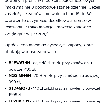
dowolnym profilu w mediach społecznościowych
(maksymalnie 3 dodatkowe szanse dziennie). Jeżeli
zaś złożycie zamówienie w dniach od 19 do 30
czerwca, to otrzymacie dodatkowe 3 szanse w
losowaniu. Krótko mówiąc - możecie znacząco
zwiększyć swoje szczęście.
Oprócz tego macie do dyspozycji kupony, które
obniżają wartość zamówień:
B4EW67HN
- daje 40 zł zniżki przy zamówieniu
powyżej 499 zł,
N2Q1MNGN
- 70 zł zniżki przy zamówieniu powyżej
999 zł,
STD4MQ7B
- 140 zł zniżki przy zamówieniu powyżej
1999 zł,
FPZBADD1
- 200 zł zniżki przy zamówieniu powyżej