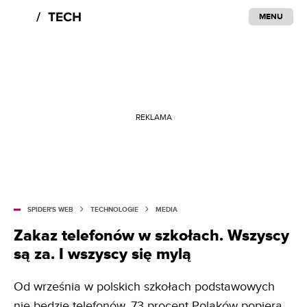
MENU
REKLAMA
SPIDER'S WEB
TECHNOLOGIE
MEDIA
Zakaz telefonów w szkołach. Wszyscy
są za. I wszyscy się mylą
Od września w polskich szkołach podstawowych
nie będzie telefonów. 73 procent Polaków popiera