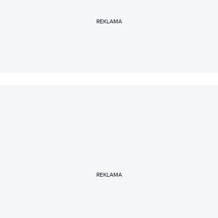
dumny opiekun kotki brytyjskiej i pasjonat-amator druku
3D.
REKLAMA
REKLAMA