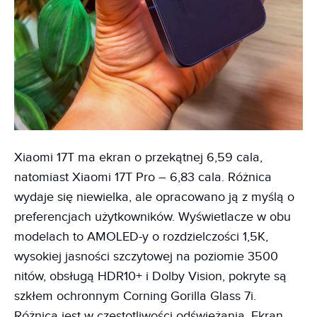
Xiaomi 17T ma ekran o przekątnej 6,59 cala,
natomiast Xiaomi 17T Pro – 6,83 cala. Różnica
wydaje się niewielka, ale opracowano ją z myślą o
preferencjach użytkowników. Wyświetlacze w obu
modelach to AMOLED-y o rozdzielczości 1,5K,
wysokiej jasności szczytowej na poziomie 3500
nitów, obsługą HDR10+ i Dolby Vision, pokryte są
szkłem ochronnym Corning Gorilla Glass 7i.
Różnica jest w częstotliwości odświeżania. Ekran