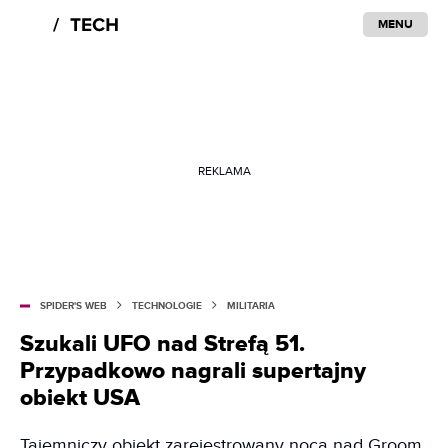
MENU
REKLAMA
SPIDER'S WEB
TECHNOLOGIE
MILITARIA
Szukali UFO nad Strefą 51.
Przypadkowo nagrali supertajny
obiekt USA
Tajemniczy obiekt zarejestrowany nocą nad Groom