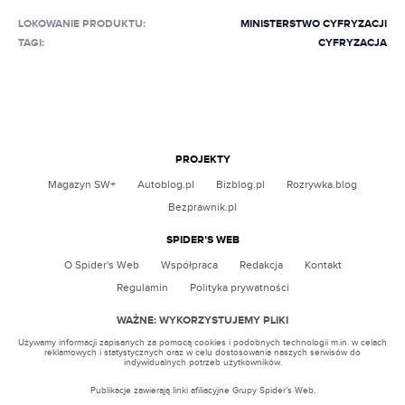
LOKOWANIE PRODUKTU
:
MINISTERSTWO CYFRYZACJI
TAGI:
CYFRYZACJA
PROJEKTY
Magazyn SW+
Autoblog.pl
Bizblog.pl
Rozrywka.blog
Bezprawnik.pl
SPIDER’S WEB
O Spider's Web
Współpraca
Redakcja
Kontakt
Regulamin
Polityka prywatności
WAŻNE: WYKORZYSTUJEMY PLIKI
Używamy informacji zapisanych za pomocą cookies i podobnych technologii m.in. w celach
reklamowych i statystycznych oraz w celu dostosowania naszych serwisów do
indywidualnych potrzeb użytkowników.
Publikacje zawierają linki afiliacyjne Grupy Spider’s Web.