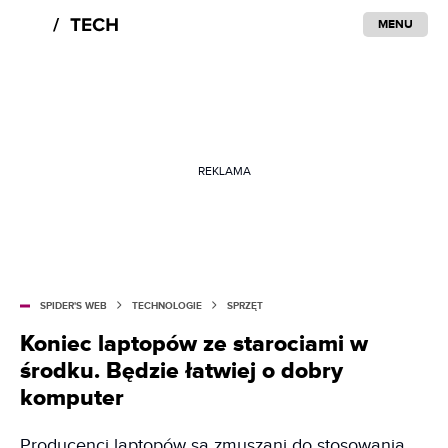
MENU
REKLAMA
SPIDER'S WEB
TECHNOLOGIE
SPRZĘT
Koniec laptopów ze starociami w
środku. Będzie łatwiej o dobry
komputer
Producenci laptopów są zmuszani do stosowania