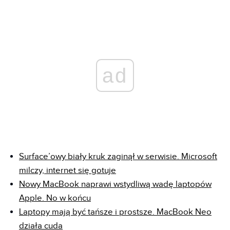
ad
Surface’owy biały kruk zaginął w serwisie. Microsoft
milczy, internet się gotuje
Nowy MacBook naprawi ws
tydliwą wadę laptopów
Apple. No w końcu
Laptopy mają być tańsze i prostsze. MacBook Neo
działa cuda