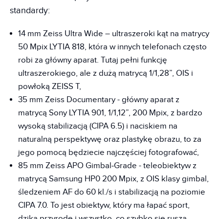
standardy:
14 mm Zeiss Ultra Wide – ultraszeroki kąt na matrycy
50 Mpix LYTIA 818, która w innych telefonach często
robi za główny aparat. Tutaj pełni funkcję
ultraszerokiego, ale z dużą matrycą 1/1,28”, OIS i
powłoką ZEISS T,
35 mm Zeiss Documentary - główny aparat z
matrycą Sony LYTIA 901, 1/1,12”, 200 Mpix, z bardzo
wysoką stabilizacją (CIPA 6.5) i naciskiem na
naturalną perspektywę oraz plastykę obrazu, to za
jego pomocą będziecie najczęściej fotografować,
85 mm Zeiss APO Gimbal‑Grade - teleobiektyw z
matrycą Samsung HP0 200 Mpix, z OIS klasy gimbal,
śledzeniem AF do 60 kl./s i stabilizacją na poziomie
CIPA 7.0. To jest obiektyw, który ma łapać sport,
dziką przyrodę i wszystko, co szybko się rusza.