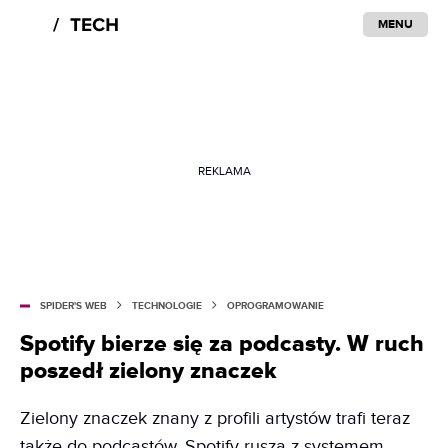
MENU
REKLAMA
SPIDER'S WEB
TECHNOLOGIE
OPROGRAMOWANIE
Spotify bierze się za podcasty. W ruch
poszedł zielony znaczek
Zielony znaczek znany z profili artystów trafi teraz
także do podcastów. Spotify rusza z systemem