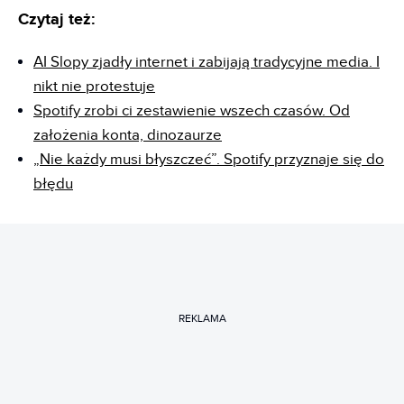
Czytaj też:
AI Slopy zjadły internet i zabijają tradycyjne media. I
nikt nie protestuje
Spotify zrobi ci zestawienie wszech czasów. Od
założenia konta, dinozaurze
„Nie każdy musi błyszczeć”. Spotify przyznaje się do
błędu
REKLAMA