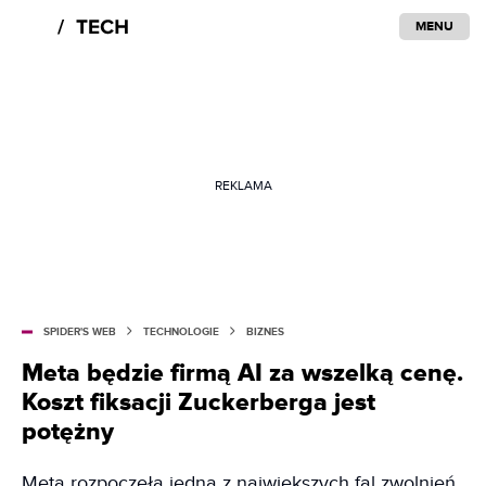
MENU
REKLAMA
SPIDER'S WEB
TECHNOLOGIE
BIZNES
Meta będzie firmą AI za wszelką cenę.
Koszt fiksacji Zuckerberga jest
potężny
Meta rozpoczęła jedną z największych fal zwolnień