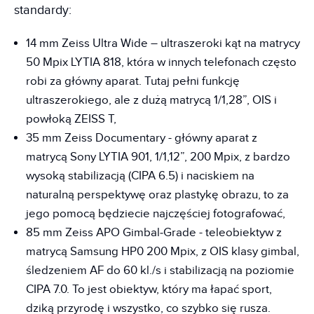
standardy:
14 mm Zeiss Ultra Wide – ultraszeroki kąt na matrycy
50 Mpix LYTIA 818, która w innych telefonach często
robi za główny aparat. Tutaj pełni funkcję
ultraszerokiego, ale z dużą matrycą 1/1,28”, OIS i
powłoką ZEISS T,
35 mm Zeiss Documentary - główny aparat z
matrycą Sony LYTIA 901, 1/1,12”, 200 Mpix, z bardzo
wysoką stabilizacją (CIPA 6.5) i naciskiem na
naturalną perspektywę oraz plastykę obrazu, to za
jego pomocą będziecie najczęściej fotografować,
85 mm Zeiss APO Gimbal‑Grade - teleobiektyw z
matrycą Samsung HP0 200 Mpix, z OIS klasy gimbal,
śledzeniem AF do 60 kl./s i stabilizacją na poziomie
CIPA 7.0. To jest obiektyw, który ma łapać sport,
dziką przyrodę i wszystko, co szybko się rusza.