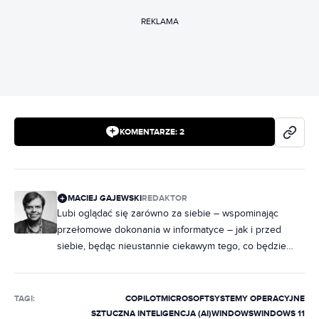
REKLAMA
KOMENTARZE:
2
MACIEJ GAJEWSKI
REDAKTOR
Lubi oglądać się zarówno za siebie – wspominając
przełomowe dokonania w informatyce – jak i przed
siebie, będąc nieustannie ciekawym tego, co będzie
dalej. Jego zainteresowania to przede wszystkim
software: UI/UX, algorytmy, uczenie maszynowe, chmura
czy sztuczna inteligencja. Nic dziwnego, że jako
TAGI:
COPILOT
MICROSOFT
SYSTEMY OPERACYJNE
specjalizację obrał sobie pilnowanie firmy Microsoft.
SZTUCZNA INTELIGENCJA (AI)
WINDOWS
WINDOWS 11