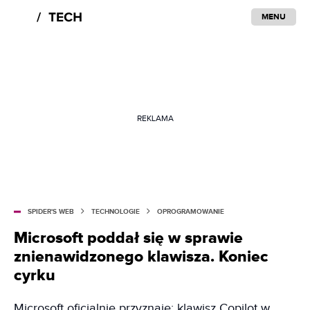
MENU
REKLAMA
SPIDER'S WEB
TECHNOLOGIE
OPROGRAMOWANIE
Microsoft poddał się w sprawie
znienawidzonego klawisza. Koniec
cyrku
Microsoft oficjalnie przyznaje: klawisz Copilot w