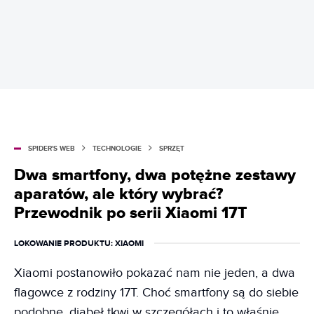
SPIDER'S WEB
TECHNOLOGIE
SPRZĘT
Dwa smartfony, dwa potężne zestawy
aparatów, ale który wybrać?
Przewodnik po serii Xiaomi 17T
LOKOWANIE PRODUKTU
: XIAOMI
Xiaomi postanowiło pokazać nam nie jeden, a dwa
flagowce z rodziny 17T. Choć smartfony są do siebie
podobne, diabeł tkwi w szczegółach i to właśnie