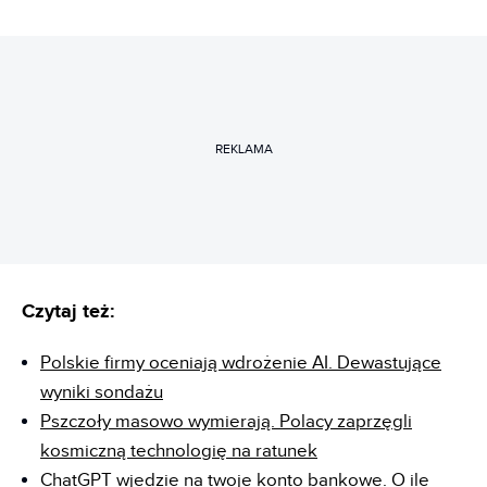
REKLAMA
Czytaj też:
Polskie firmy oceniają wdrożenie AI. Dewastujące
wyniki sondażu
Pszczoły masowo wymierają. Polacy zaprzęgli
kosmiczną technologię na ratunek
ChatGPT wjedzie na twoje konto bankowe. O ile