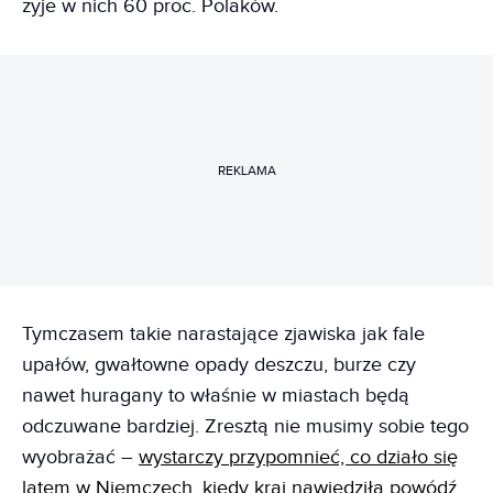
żyje w nich 60 proc. Polaków.
REKLAMA
Tymczasem takie narastające zjawiska jak fale
upałów, gwałtowne opady deszczu, burze czy
nawet huragany to właśnie w miastach będą
odczuwane bardziej. Zresztą nie musimy sobie tego
wyobrażać –
wystarczy przypomnieć, co działo się
latem w Niemczech, kiedy kraj nawiedziła powódź.