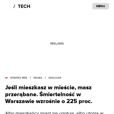
MENU
REKLAMA
SPIDER'S WEB
NAUKA
EKOLOGIA
Jeśli mieszkasz w mieście, masz
przerąbane. Śmiertelność w
Warszawie wzrośnie o 225 proc.
Albo mieszkańcy miast się ugotują, albo utopią w