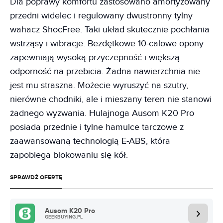
Dla poprawy komfortu zastosowano amortyzowany
przedni widelec i regulowany dwustronny tylny
wahacz ShocFree. Taki układ skutecznie pochłania
wstrząsy i wibracje. Bezdętkowe 10-calowe opony
zapewniają wysoką przyczepność i większą
odporność na przebicia. Żadna nawierzchnia nie
jest mu straszna. Możecie wyruszyć na szutry,
nierówne chodniki, ale i mieszany teren nie stanowi
żadnego wyzwania. Hulajnoga Ausom K20 Pro
posiada przednie i tylne hamulce tarczowe z
zaawansowaną technologią E-ABS, która
zapobiega blokowaniu się kół.
SPRAWDŹ OFERTĘ
Ausom K20 Pro
GEEKBUYING.PL