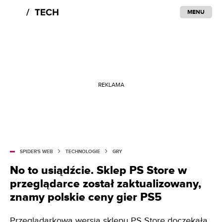
MENU
REKLAMA
SPIDER'S WEB
TECHNOLOGIE
GRY
No to usiądźcie. Sklep PS Store w
przeglądarce został zaktualizowany,
znamy polskie ceny gier PS5
Przeglądarkowa wersja sklepu PS Store doczekała