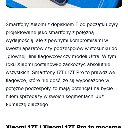
Smartfony Xiaomi z dopiskiem T od początku były
projektowane jako smartfony z potężną
wydajnością, ale z pewnymi kompromisami w
kwestii aparatów czy podzespołów w stosunku do
„głównej” linii flagowców czy modeli Ultra. W tym
roku Xiaomi postanowiło zaskoczyć absolutnie
wszystkich. Smartfony 17T i 17T Pro to prawdziwe
flagowce, które nie dość, że są wyposażone w
potężne podzespoły, to mają potencjał na bycie
hitem sprzedaży w swoich segmentach. Już
tłumaczę dlaczego.
Xiaomi 17T i Xiaomi 17T Pro to mocarne