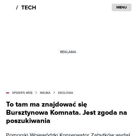
MENU
REKLAMA
SPIDER'S WEB
NAUKA
EKOLOGIA
To tam ma znajdować się
Bursztynowa Komnata. Jest zgoda na
poszukiwania
Pomorski Wojewódzki Konserwator Zabytków wydał