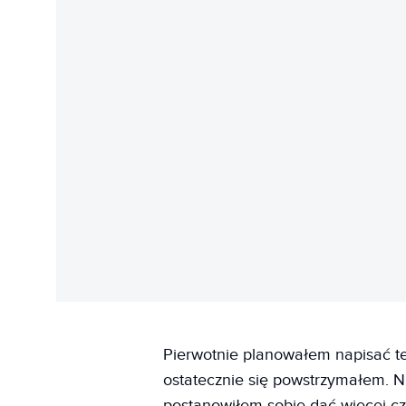
Pierwotnie planowałem napisać ten
ostatecznie się powstrzymałem. Ni
postanowiłem sobie dać więcej cz