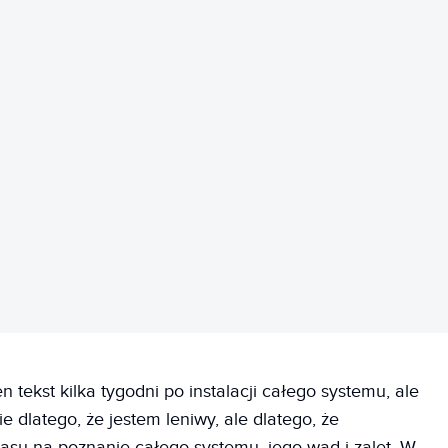
REKLAMA
 tekst kilka tygodni po instalacji całego systemu, ale
e dlatego, że jestem leniwy, ale dlatego, że
asu na poznanie całego systemu, jego wad i zalet. W