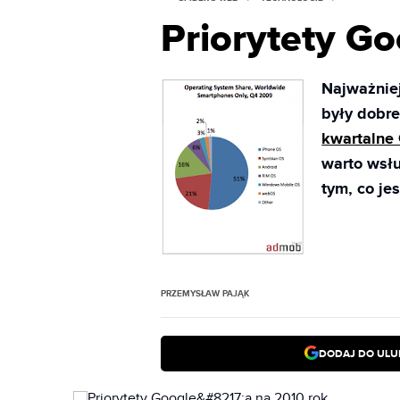
Priorytety Go
Najważniej
były dobre
kwartalne
warto wsł
tym, co je
PRZEMYSŁAW PAJĄK
DODAJ DO ULU