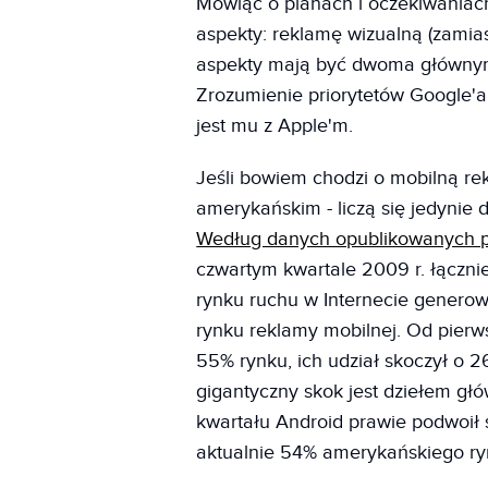
Mówiąc o planach i oczekiwaniac
aspekty: reklamę wizualną (zamia
aspekty mają być dwoma głównym
Zrozumienie priorytetów Google'
jest mu z Apple'm.
Jeśli bowiem chodzi o mobilną re
amerykańskim - liczą się jedynie
Według danych opublikowanych
czwartym kwartale 2009 r. łączni
rynku ruchu w Internecie genero
rynku reklamy mobilnej. Od pierw
55% rynku, ich udział skoczył o 
gigantyczny skok jest dziełem gł
kwartału Android prawie podwoił 
aktualnie 54% amerykańskiego ry