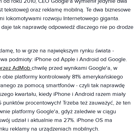
h od roku 2010, CEO Google'a wymienił jedynie dwa
st tekstowej) oraz reklamę mobilną. Te dwa biznesowe
i lokomotywami rozwoju Internetowego giganta.
a daje tak naprawdę odpowiedź dlaczego nie po drodze
klamę, to w grze na największym rynku świata -
 dwa podmioty: iPhone od Apple i Android od Google.
 przez AdMob
chwilę przed wynikami Google'a, w
e obie platformy kontrolowały 81% amerykańskiego
wanego za pomocą smartfonów - czyli tak naprawdę
szego kwartału, kiedy iPhone i Android razem miały
26 punktów procentowych! Trzeba też zauważyć, że ten
ównie platformy Google'a, gdyż zaledwie w ciągu
swój udział i aktualnie ma 27%. iPhone OS ma
nku reklamy na urządzeniach mobilnych.