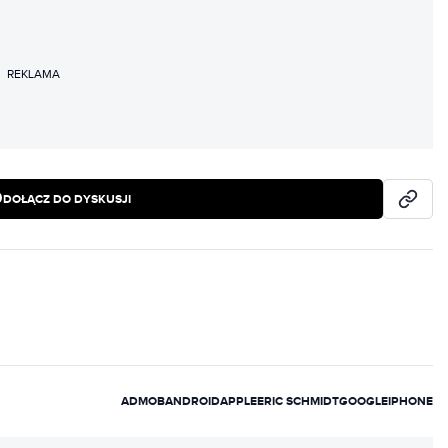
REKLAMA
DOŁĄCZ DO DYSKUSJI
ADMOB
ANDROID
APPLE
ERIC SCHMIDT
GOOGLE
IPHONE