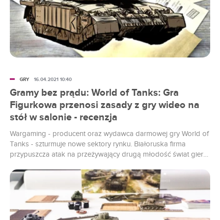
GRY
16.04.2021 10:40
Gramy bez prądu: World of Tanks: Gra
Figurkowa przenosi zasady z gry wideo na
stół w salonie - recenzja
Wargaming - producent oraz wydawca darmowej gry World of
Tanks - szturmuje nowe sektory rynku. Białoruska firma
przypuszcza atak na przeżywający drugą młodość świat gier
planszowych, wnosząc do niego nie tylko miniaturowe modele
czołgów, ale także rozwiązania charakterystyczne dla
komputerowej i konsolowej gry wideo.