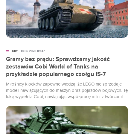
GRY
18.06.2020 09:47
Gramy bez prądu: Sprawdzamy jakość
zestawów Cobi World of Tanks na
przykładzie popularnego czołgu IS-7
Miłośnicy klocków zapewne wiedzą, że LEGO nie sprzedaje
modeli nawiązujących do maszyn oraz pojazdów bojowych. Tę
lukę wypełnia Cobi, nawiązując współpracę m.in. z twórcami
gier World of Tanks oraz World of Warships. Postanowiłem
sprawdzić, jak wypada jakość czołgu z WoT, wybierając
niebanalny model IS-7.