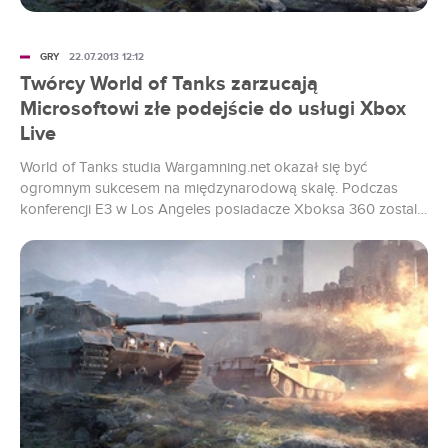
GRY
22.07.2013 12:12
Twórcy World of Tanks zarzucają
Microsoftowi złe podejście do usługi Xbox
Live
World of Tanks studia Wargamning.net okazał się być
ogromnym sukcesem na międzynarodową skalę. Podczas
konferencji E3 w Los Angeles posiadacze Xboksa 360 zostali
poinformowani, że popularne MMO trafi również na ich
konsolę. Po ponad miesiącu od tego czasu doszło do
pierwszej małżeńskiej kłótni. Wargaming za pomocą mediów
uderzył w politykę giganta dotyczącą Xbox Live i trudno nie
przyznać mu racji.