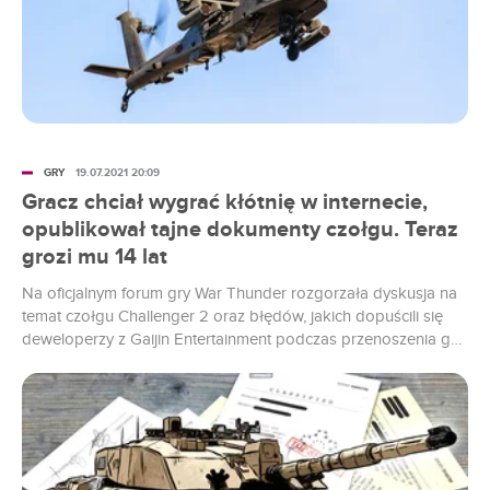
GRY
19.07.2021 20:09
Gracz chciał wygrać kłótnię w internecie,
opublikował tajne dokumenty czołgu. Teraz
grozi mu 14 lat
Na oficjalnym forum gry War Thunder rozgorzała dyskusja na
temat czołgu Challenger 2 oraz błędów, jakich dopuścili się
deweloperzy z Gaijin Entertainment podczas przenoszenia go
do wirtualnego świata. Aby udowodnić swoją rację, gracz
podający się za brytyjskiego wojskowego opublikował tajne
dokumenty. Teraz internauta na wielki problem, tak samo jak
twórcy gry.