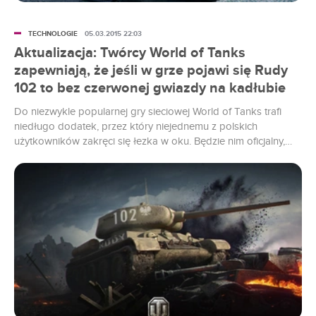
TECHNOLOGIE
05.03.2015 22:03
Aktualizacja: Twórcy World of Tanks
zapewniają, że jeśli w grze pojawi się Rudy
102 to bez czerwonej gwiazdy na kadłubie
Do niezwykle popularnej gry sieciowej World of Tanks trafi
niedługo dodatek, przez który niejednemu z polskich
użytkowników zakręci się łezka w oku. Będzie nim oficjalny,
grywalny model "Rudego 102", czołgu z popularnego serialu
"Czterej Pancerni i Pies".