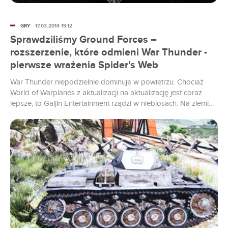
GRY
17.03.2014 19:12
Sprawdziliśmy Ground Forces –
rozszerzenie, które odmieni War Thunder -
pierwsze wrażenia Spider's Web
War Thunder niepodzielnie dominuje w powietrzu. Chociaż
World of Warplanes z aktualizacji na aktualizację jest coraz
lepsze, to Gaijin Entertainment rządzi w niebiosach. Na ziemi
króluje jednak World of Tanks i to właśnie w ten tytuł atakuje
dodatek Ground Forces. Rosjanom marzy się dominacja
zarówno w powietrzu, jak i na lądzie, a w dalszej perspektywie
– na wodzie. Podczas finałów Intel Extreme Masters
sprawdziliśmy, czy ta wizja ma szansę się ziścić.