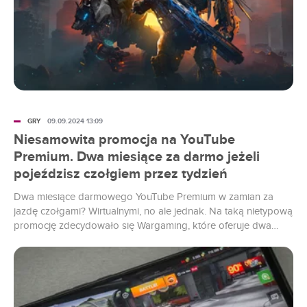
GRY
09.09.2024 13:09
Niesamowita promocja na YouTube
Premium. Dwa miesiące za darmo jeżeli
pojeździsz czołgiem przez tydzień
Dwa miesiące darmowego YouTube Premium w zamian za
jazdę czołgami? Wirtualnymi, no ale jednak. Na taką nietypową
promocję zdecydowało się Wargaming, które oferuje dwa
miesiące okresu próbnego wszystkim tym, którzy przez
tydzień będą logować się do gry mobilnej World of Tanks Blitz