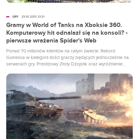
GRY
29.10.2013 21:31
Gramy w World of Tanks na Xboksie 360.
Komputerowy hit odnalazł się na konsoli? -
pierwsze wrażenia Spider's Web
Ponad 70 milionów klientów na całym świecie. Rekord
Guinessa w kategorii ilości graczy będących jednocześnie na
serwerach gry. Prestiżowy Złoty Dżojstik oraz wyróżnienie
targów E3 – World of Tanks to jedna z najpopularniejszych
gier na komputery osobiste, która właśnie próbuje swoich sił
na konsoli Microsoftu. Przeprowadzka zakończyła się
pomyślnie?