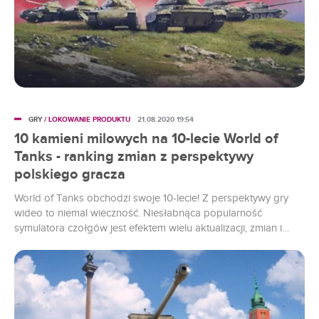
GRY
/ LOKOWANIE PRODUKTU
21.08.2020 19:54
10 kamieni milowych na 10-lecie World of
Tanks - ranking zmian z perspektywy
polskiego gracza
World of Tanks obchodzi swoje 10-lecie! Z perspektywy gry
wideo to niemal wieczność. Niesłabnąca popularność
symulatora czołgów jest efektem wielu aktualizacji, zmian i
nowości, dzięki którym zawsze jest po co wracać do
darmowej produkcji. Czy to Rudy 102 oddany w ręce
społeczności, czy fundamentalna zmiana działania artylerii,
twórcy WoT nie dają o sobie zapomnieć. Postanowiłem więc
wybrać 10 najciekawszych kamieni milowych na 10-lecie gry: