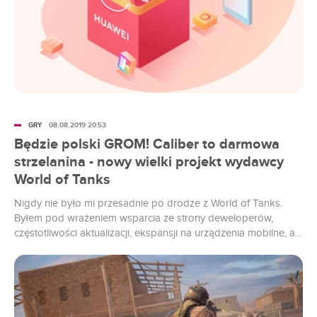
GRY
08.08.2019 20:53
Będzie polski GROM! Caliber to darmowa
strzelanina - nowy wielki projekt wydawcy
World of Tanks
Nigdy nie było mi przesadnie po drodze z World of Tanks.
Byłem pod wrażeniem wsparcia ze strony deweloperów,
częstotliwości aktualizacji, ekspansji na urządzenia mobilne, ale
sama struktura rozgrywki nie przemówiła do mnie. Za to na
pewno dam szansę sieciowej strzelaninie Caliber od tego
samego wydawcy. Zwłaszcza, że znajdzie się tutaj polski
GROM.