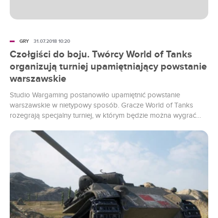
GRY
31.07.2018 10:20
Czołgiści do boju. Twórcy World of Tanks
organizują turniej upamiętniający powstanie
warszawskie
Studio Wargaming postanowiło upamiętnić powstanie
warszawskie w nietypowy sposób. Gracze World of Tanks
rozegrają specjalny turniej, w którym będzie można wygrać
Pudla - niemiecki czołg, który udało się przejąć powstańcom.