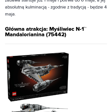
zabawa startuje już 1 maja i potrwa do 6 maja, a jej
absolutną kulminacją - zgodnie z tradycją - będzie 4
maja.
Główna atrakcja: Myśliwiec N-1™
Mandalorianina (75442)