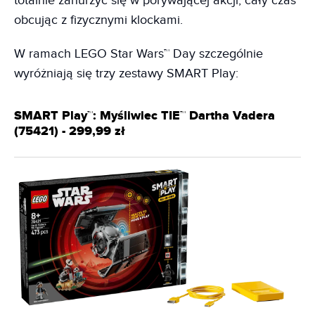
totalnie zanurzyć się w porywającej akcji, cały czas
obcując z fizycznymi klockami.
W ramach LEGO Star Wars™ Day szczególnie
wyróżniają się trzy zestawy SMART Play:
SMART Play™: Myśliwiec TIE™ Dartha Vadera
(75421) - 299,99 zł