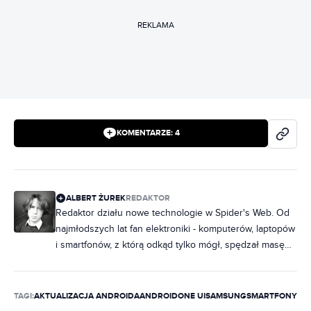
REKLAMA
KOMENTARZE:
4
ALBERT ŻUREK
REDAKTOR
Redaktor działu nowe technologie w Spider's Web. Od
najmłodszych lat fan elektroniki - komputerów, laptopów
i smartfonów, z którą odkąd tylko mógł, spędzał masę
czasu. Z czasem swoją pasję zamienił w pracę,
początkowo pisząc o technologiach mobilnych, a
następnie o (prawie) wszystkim związanym z
TAGI:
AKTUALIZACJA ANDROIDA
ANDROID
ONE UI
SAMSUNG
SMARTFONY
technologią. Poprzednio pisał na łamach Tabletowo.pl