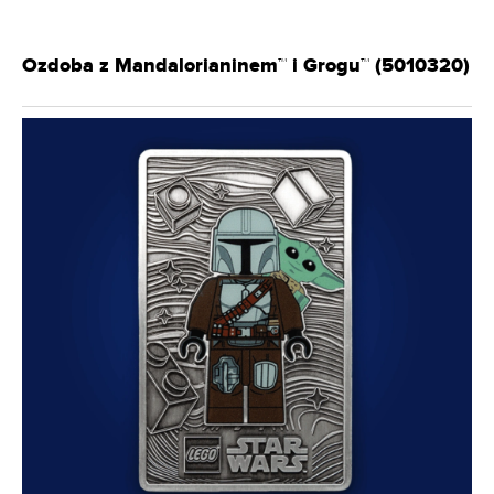
Ozdoba z Mandalorianinem™ i Grogu™ (5010320)