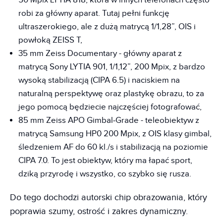
robi za główny aparat. Tutaj pełni funkcję
ultraszerokiego, ale z dużą matrycą 1/1,28”, OIS i
powłoką ZEISS T,
35 mm Zeiss Documentary - główny aparat z
matrycą Sony LYTIA 901, 1/1,12”, 200 Mpix, z bardzo
wysoką stabilizacją (CIPA 6.5) i naciskiem na
naturalną perspektywę oraz plastykę obrazu, to za
jego pomocą będziecie najczęściej fotografować,
85 mm Zeiss APO Gimbal‑Grade - teleobiektyw z
matrycą Samsung HP0 200 Mpix, z OIS klasy gimbal,
śledzeniem AF do 60 kl./s i stabilizacją na poziomie
CIPA 7.0. To jest obiektyw, który ma łapać sport,
dziką przyrodę i wszystko, co szybko się rusza.
Do tego dochodzi autorski chip obrazowania, który
poprawia szumy, ostrość i zakres dynamiczny.