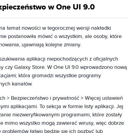
pieczeństwo w One UI 9.0
na temat nowości w tegorocznej wersji nakładki
nie postanowiła mówić o wszystkim, ale osoby, które
mowania, ujawniają kolejne zmiany.
yszukiwania aplikacji niepochodzących z oficjalnych
Play czy Galaxy Store. W One UI 9.0 wprowadzono nową
kacjami
, która gromadzi wszystkie programy
nych kanałów.
ch > Bezpieczeństwo i prywatność > Więcej ustawień
i aplikacjami. To sekcja w formie listy aplikacji. Jej
ądzanie niezweryfikowanymi programami, które zostały
acje mimo wszystko mogą zawierać wirusy, więc dobrze
e problemów łatwo będzie się ich pozbyć lub