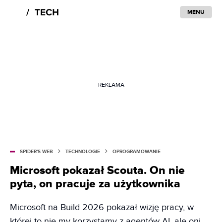
MENU
REKLAMA
SPIDER'S WEB
TECHNOLOGIE
OPROGRAMOWANIE
Microsoft pokazał Scouta. On nie
pyta, on pracuje za użytkownika
Microsoft na Build 2026 pokazał wizję pracy, w
której to nie my korzystamy z agentów AI, ale oni