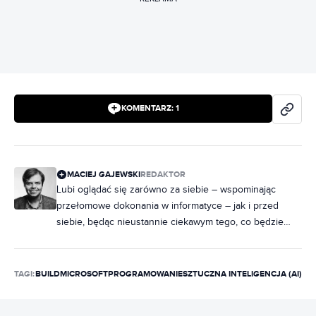
KOMENTARZ:
1
MACIEJ GAJEWSKI
REDAKTOR
Lubi oglądać się zarówno za siebie – wspominając
przełomowe dokonania w informatyce – jak i przed
siebie, będąc nieustannie ciekawym tego, co będzie
dalej. Jego zainteresowania to przede wszystkim
software: UI/UX, algorytmy, uczenie maszynowe, chmura
czy sztuczna inteligencja. Nic dziwnego, że jako
TAGI:
BUILD
MICROSOFT
PROGRAMOWANIE
SZTUCZNA INTELIGENCJA (AI)
specjalizację obrał sobie pilnowanie firmy Microsoft.
Uwielbia też sztukę gier i kina, przez co wyrósł na